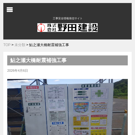
工事安全情報発信サイト
TOP
>
未分類
> 鮎之瀬大橋耐震補強工事
鮎之瀬大橋耐震補強工事
2026年4月6日